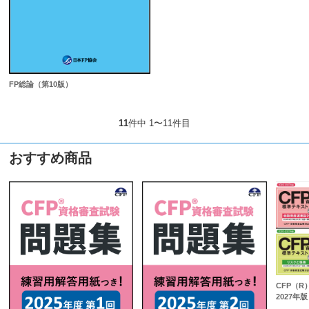
FP総論（第10版）
11
件中 1〜11件目
おすすめ商品
CFP（R
2027年版