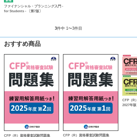
ファイナンシャル・プランニング入門 -
for Students - 〔第7版〕
3
件中 1〜3件目
おすすめ商品
CFP（R
2027年版
CFP（R）資格審査試験問題集
CFP（R）資格審査試験問題集